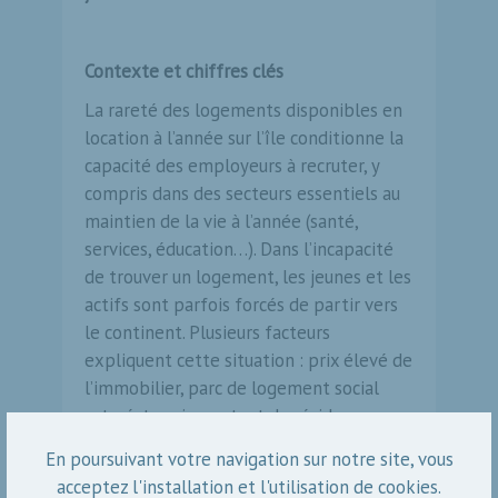
Contexte et chiffres clés
La rareté des logements disponibles en
location à l’année sur l’île conditionne la
capacité des employeurs à recruter, y
compris dans des secteurs essentiels au
maintien de la vie à l’année (santé,
services, éducation…). Dans l’incapacité
de trouver un logement, les jeunes et les
actifs sont parfois forcés de partir vers
le continent. Plusieurs facteurs
expliquent cette situation : prix élevé de
l’immobilier, parc de logement social
saturé, taux important de résidences
secondaires, développement des
En poursuivant votre navigation sur notre site, vous
meublés de tourisme…
acceptez l'installation et l'utilisation de cookies.