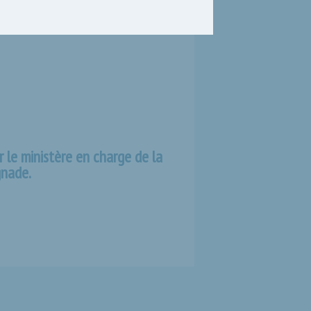
s dans le cadre du contrôle
.
r le ministère en charge de la
gnade.