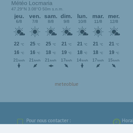
meteoblue
Pour nous contacter :
Horai
Tél.:
02 97 31 70 92
L’acc