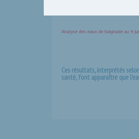
Vous pouvez télécharger ci-dessous
sanitaire des eaux de baignade, po
Analyse des eaux de baignade au 4 ju
Ces résultats, interprétés selo
santé, font apparaître que l’e