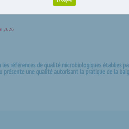
J’accepte
 les derniers résultats analytiques des prélèvements effectué
ur les plages de Port Maria, des Grands Sables et de Port Andro
in 2026
n les références de qualité microbiologiques établies pa
au présente une qualité autorisant la pratique de la bai