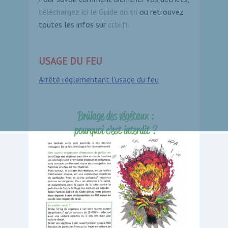
téléchargez ici le Guide du tri
ou retrouvez
toutes les infos sur
ccbi.fr
.
USAGE DU FEU
Arrêté réglementant l'usage du feu