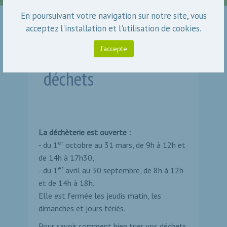
En poursuivant votre navigation sur notre site, vous
acceptez l'installation et l'utilisation de cookies.
J’accepte
La collecte des
déchets
La déchèterie est ouverte :
er
- du 1
octobre au 31 mars, de 9h à 12h et
de 14h à 17h30,
er
- du 1
avril au 30 septembre, de 8h à 12h
et de 14h à 18h.
Elle est fermée les jeudis matin, les
dimanches et jours fériés.
Pour savoir comment bien trier vos déchets,